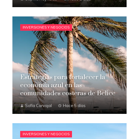
INVERSIONES Y NEGOCIOS
Estrategias para fortalecer la
economía azul en las
comunidades costeras de Belice
Sofía Carvajal
Hace 5 días
INVERSIONES Y NEGOCIOS