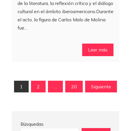
de la literatura, la reflexión crítica y el diálogo
cultural en el ámbito iberoamericano.Durante
el acto, la figura de Carlos Malo de Molina
fue…
Leer más
Paginación
1
2
…
20
Siguiente
de
entradas
Búsquedas