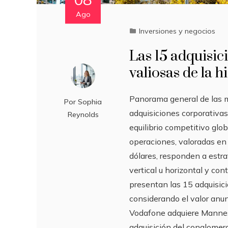
Ago
Inversiones y negocios
Las 15 adquisic
valiosas de la h
Panorama general de las 
Por
Sophia
adquisiciones corporativas 
Reynolds
equilibrio competitivo glob
operaciones, valoradas en 
dólares, responden a estra
vertical u horizontal y co
presentan las 15 adquisic
considerando el valor anun
Vodafone adquiere Mannes
adquisición del conglome