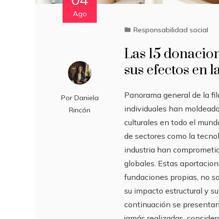
Ago
Responsabilidad social
Las 15 donacion
sus efectos en l
Panorama general de la fi
Por
Daniela
individuales han moldeado 
Rincón
culturales en todo el mundo
de sectores como la tecnolo
industria han comprometid
globales. Estas aportacio
fundaciones propias, no s
su impacto estructural y s
continuación se presentan
jamás realizadas, conside