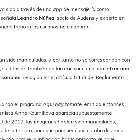
ya sido a través de una
app
de mensajería como
o señala
Leandro Núñez
, socio de Audens y experto en
erle freno si los usuarios no colaboran.
n sido manipuladas, y por tanto no se corresponden con
z, su difusión también podría encajar como una
infracción
ersonales
, recogida en el artículo 5.1.d) del Reglamento
cuando el programa
Aquí hay tomate
, emitido entonces
 tenista Anna Kournikova aparecía supuestamente
PD de 2012, las imágenes habían sido manipuladas,
 de la tenista, para que pareciera que estaba desnuda.
ivado porque la infracción había prescrito, aunque