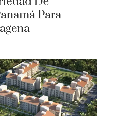
riedad De
Panamá Para
tagena