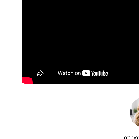
Por So