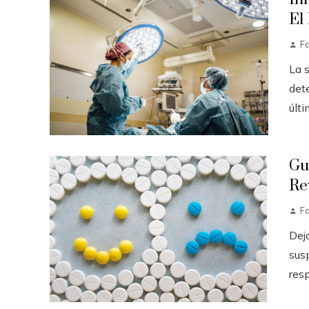
El
F
La 
det
últi
Gu
Re
F
Dej
sus
resp