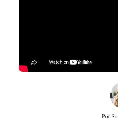
Por So