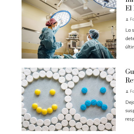
El
F
La 
det
últi
Gu
Re
F
Dej
sus
resp