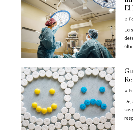
El
F
La 
det
últi
Gu
Re
F
Dej
sus
resp