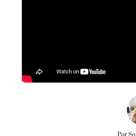
Por So