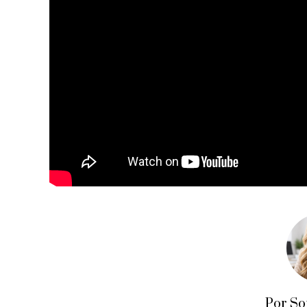
Por So