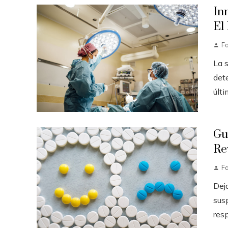
In
El
F
La 
det
últi
Gu
Re
F
Dej
sus
resp