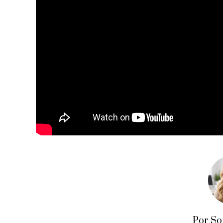
Por So