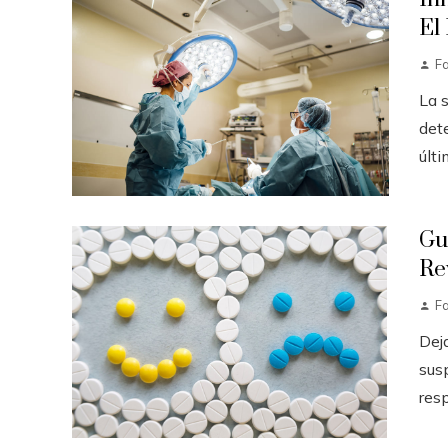
El
F
La 
det
últi
Gu
Re
F
Dej
sus
resp