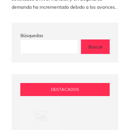
detallada
Fatiha Lema
Hace 9 meses
La cirugía de aumento de senos se ha convertido
en uno de los procedimientos estéticos más
solicitados a nivel mundial, y en Bogotá, su
demanda ha incrementado debido a los avances...
Búsquedas
Buscar