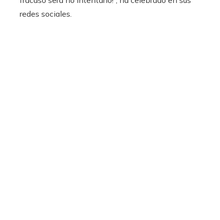
fracaso será no intentarlo!”, ha celebrado en sus
redes sociales.