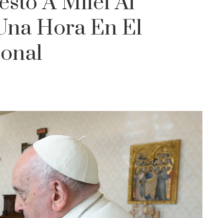
sto A Milei Al
Una Hora En El
ional