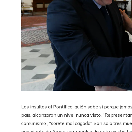
Los insultos al Pontífice, quién sabe si porque jamá
país, alcanzaron un nivel nunca visto. “Representant
comunismo”, “sorete mal cagado”. Son solo tres mues
presidente de Argentina, empleó durante mucho tiem