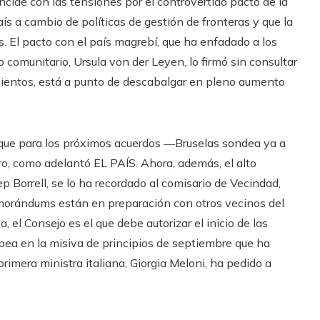
incide con las tensiones por el controvertido pacto de la
ís a cambio de políticas de gestión de fronteras y que la
. El pacto con el país magrebí, que ha enfadado a los
comunitario, Ursula von der Leyen, lo firmó sin consultar
mientos, está a punto de descabalgar en pleno aumento
de que para los próximos acuerdos ―Bruselas sondea ya a
ro, como adelantó EL PAÍS. Ahora, además, el alto
p Borrell, se lo ha recordado al comisario de Vecindad,
emorándums están en preparación con otros vecinos del
, el Consejo es el que debe autorizar el inicio de las
opea en la misiva de principios de septiembre que ha
 primera ministra italiana, Giorgia Meloni, ha pedido a