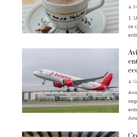
So
1. 
se c
entr
Av
en
ec
G
Avi
seg
ent
Amér
Cr