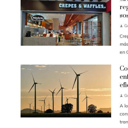
re
so
G
Cre
más 
en C
Co
en
efi
G
A lo
con
tran