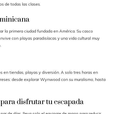
os de todas las clases.
ominicana
ar la primera ciudad fundada en América. Su casco
onvive con playas paradisíacas y una vida cultural muy
.
 en tiendas, playas y diversión. A solo tres horas en
ntereses: desde explorar Wynwood con su muralismo, hasta
 para disfrutar tu escapada
n par de días, lleva solo el equipaje de mano para reducir