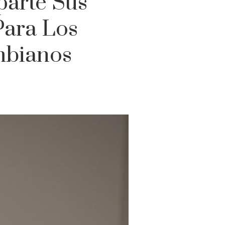
arte Sus
Para Los
mbianos