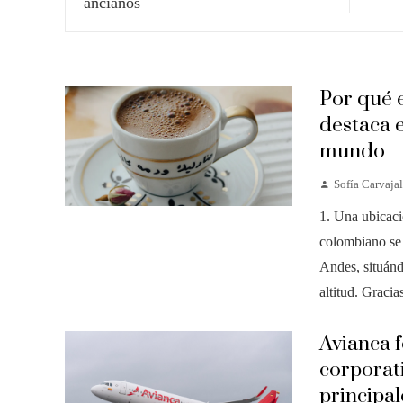
Por qué 
destaca e
mundo
Sofía Carvajal
1. Una ubicaci
colombiano se c
Andes, situánd
altitud. Gracias
Avianca 
corporat
principa