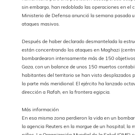
sin embargo, han redoblado las operaciones en el ce
Ministerio de Defensa anunció la semana pasada un
ataques masivos.
Después de haber declarado desmantelada la estruc
están concentrando los ataques en Maghazi (centro d
bombardearon intensamente más de 150 objetivos y 
Gaza, con un balance de unos 150 muertos contabili
habitantes del territorio se han visto desplazados
la parte más meridional. El ejército ha lanzado octa
dirección a Rafah, en la frontera egipcia.
Más información
En esa misma zona perdieron la vida en un bomba
la agencia Reuters en la morgue de un hospital, la 
niños. La Organización Mundial de la Salud (OMS) s