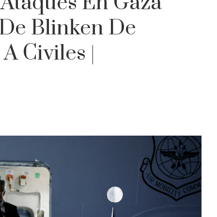
 Ataques En Gaza
 De Blinken De
 Civiles |