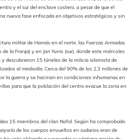
ntro y el sur del enclave costero, a pesar de que el
a nueva fase enfocada en objetivos estratégicos y sin
tura militar de Hamás en el norte, las Fuerzas Armadas
e la Franja) y en Jan Yunis (sur), donde este miércoles
descubrieron 15 túneles de la milicia islamista de
zados al mediodía. Cerca del 90% de los 2,3 millones de
 por la guerra y se hacinan en condiciones inhumanas en
villas para que la población del centro evacue la zona en
rdeo 15 miembros del clan Nofal. Según ha comprobado
mayoría de los cuerpos envueltos en sudarios eran de
e ha visto obligada a suspender su séptima misión de