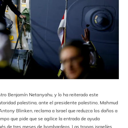
istro Benjamín Netanyahu, y lo ha reiterado este
autoridad palestina, ante el presidente palestino, Mahmud
Antony Blinken, reclama a Israel que reduzca los daños a
tiempo que pide que se agilice la entrada de ayuda
s de tres meses de bombardeos. Las tropas israelíes,