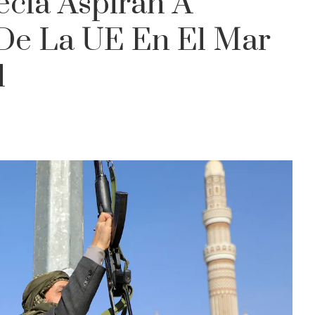
recia Aspiran A
 De La UE En El Mar
l