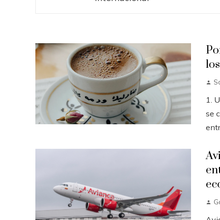
Po
lo
So
1. 
se c
entr
Av
en
ec
G
Avi