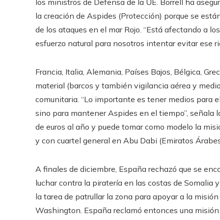
los ministros de Defensa de la UE. Borrell ha as
la creación de Aspides (Protección) porque se está
de los ataques en el mar Rojo. “Está afectando a los 
esfuerzo natural para nosotros intentar evitar ese ri
Francia, Italia, Alemania, Países Bajos, Bélgica, G
material (barcos y también vigilancia aérea y medio
comunitaria. “Lo importante es tener medios para el 
sino para mantener Aspides en el tiempo”, señala l
de euros al año y puede tomar como modelo la misió
y con cuartel general en Abu Dabi (Emiratos Árabes
A finales de diciembre, España rechazó que se en
luchar contra la piratería en las costas de Somalia 
la tarea de patrullar la zona para apoyar a la misi
Washington. España reclamó entonces una misión eu