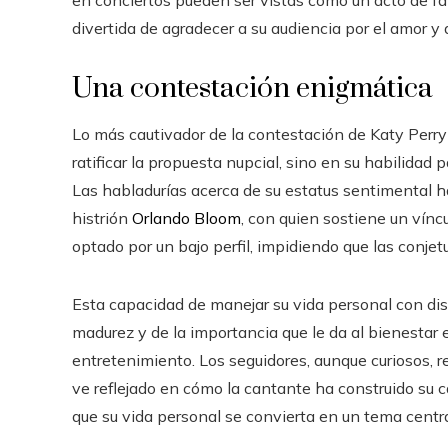
en conciertos pueden ser vistas como un acto de fan
divertida de agradecer a su audiencia por el amor y
Una contestación enigmática
Lo más cautivador de la contestación de Katy Perry
ratificar la propuesta nupcial, sino en su habilidad
Las habladurías acerca de su estatus sentimental ha
histrión
Orlando Bloom
, con quien sostiene un vínc
optado por un bajo perfil, impidiendo que las conje
Esta capacidad de manejar su vida personal con di
madurez y de la importancia que le da al bienestar
entretenimiento. Los seguidores, aunque curiosos, r
ve reflejado en cómo la cantante ha construido su c
que su vida personal se convierta en un tema centra