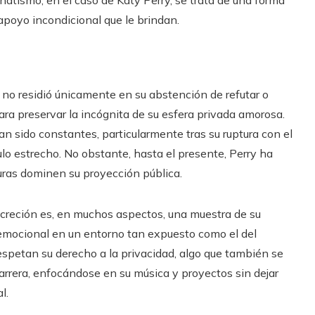
atismo, en el caso de Katy Perry, se trata de una forma
 apoyo incondicional que le brindan.
 no residió únicamente en su abstención de refutar o
 para preservar la incógnita de su esfera privada amorosa.
n sido constantes, particularmente tras su ruptura con el
ulo estrecho. No obstante, hasta el presente, Perry ha
turas dominen su proyección pública.
screción es, en muchos aspectos, una muestra de su
 emocional en un entorno tan expuesto como el del
espetan su derecho a la privacidad, algo que también se
arrera, enfocándose en su música y proyectos sin dejar
l.