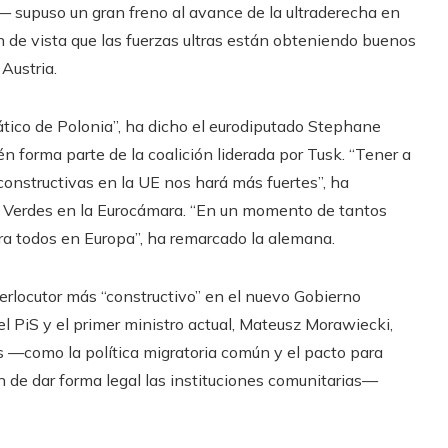
n— supuso un gran freno al avance de la ultraderecha en
n de vista que las fuerzas ultras están obteniendo buenos
Austria.
tico de Polonia”, ha dicho el eurodiputado Stephane
én forma parte de la coalición liderada por Tusk. “Tener a
constructivas en la UE nos hará más fuertes”, ha
Los Verdes en la Eurocámara. “En un momento de tantos
ra todos en Europa”, ha remarcado la alemana.
erlocutor más “constructivo” en el nuevo Gobierno
l PiS y el primer ministro actual, Mateusz Morawiecki,
s —como la política migratoria común y el pacto para
tan de dar forma legal las instituciones comunitarias—