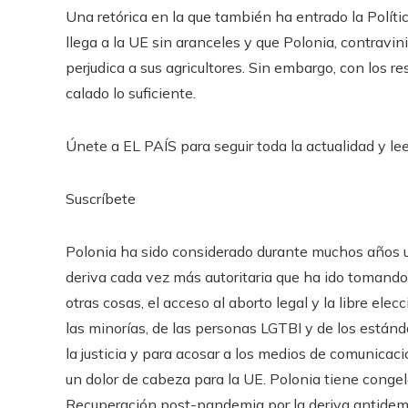
Una retórica en la que también ha entrado la Políti
llega a la UE sin aranceles y que Polonia, contravi
perjudica a sus agricultores. Sin embargo, con los r
calado lo suficiente.
Únete a EL PAÍS para seguir toda la actualidad y leer
Suscríbete
Polonia ha sido considerado durante muchos años un
deriva cada vez más autoritaria que ha ido tomando
otras cosas, el acceso al aborto legal y la libre ele
las minorías, de las personas LGTBI y de los están
la justicia y para acosar a los medios de comunica
un dolor de cabeza para la UE. Polonia tiene conge
Recuperación post-pandemia por la deriva antidem