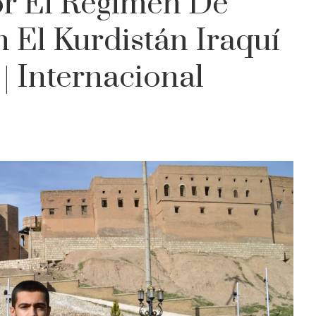
or El Régimen De
 El Kurdistán Iraquí
| Internacional