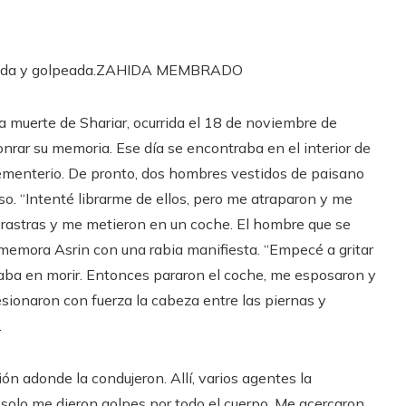
da y golpeada.
ZAHIDA MEMBRADO
a muerte de Shariar, ocurrida el 18 de noviembre de
rar su memoria. Ese día se encontraba en el interior de
 cementerio. De pronto, dos hombres vestidos de paisano
lso. “Intenté librarme de ellos, pero me atraparon y me
a rastras y me metieron en un coche. El hombre que se
memora Asrin con una rabia manifiesta. “Empecé a gritar
saba en morir. Entonces pararon el coche, me esposaron y
sionaron con fuerza la cabeza entre las piernas y
.
ión adonde la condujeron. Allí, varios agentes la
solo me dieron golpes por todo el cuerpo. Me acercaron