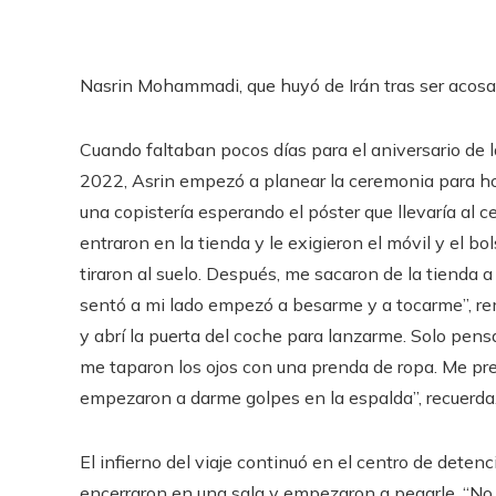
Nasrin Mohammadi, que huyó de Irán tras ser acosa
Cuando faltaban pocos días para el aniversario de l
2022, Asrin empezó a planear la ceremonia para hon
una copistería esperando el póster que llevaría al
entraron en la tienda y le exigieron el móvil y el bo
tiraron al suelo. Después, me sacaron de la tienda 
sentó a mi lado empezó a besarme y a tocarme”, re
y abrí la puerta del coche para lanzarme. Solo pen
me taparon los ojos con una prenda de ropa. Me pre
empezaron a darme golpes en la espalda”, recuerda
El infierno del viaje continuó en el centro de detenc
encerraron en una sala y empezaron a pegarle. “No 