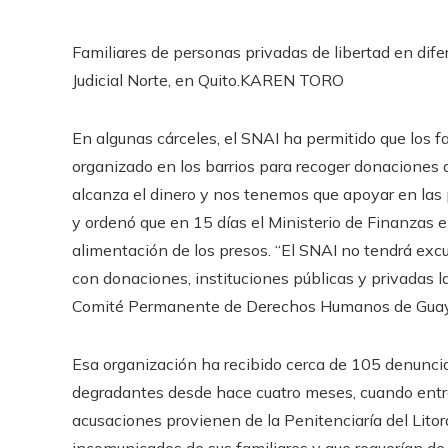
Familiares de personas privadas de libertad en dif
Judicial Norte, en Quito.
KAREN TORO
En algunas cárceles, el SNAI ha permitido que los fa
organizado en los barrios para recoger donaciones 
alcanza el dinero y nos tenemos que apoyar en las pe
y ordenó que en 15 días el Ministerio de Finanzas e
alimentación de los presos. “El SNAI no tendrá exc
con donaciones, instituciones públicas y privadas l
Comité Permanente de Derechos Humanos de Guay
Esa organización ha recibido cerca de 105 denuncia
degradantes desde hace cuatro meses, cuando entró
acusaciones provienen de la Penitenciaría del Litor
incomunicados de sus familiares y que requerían de