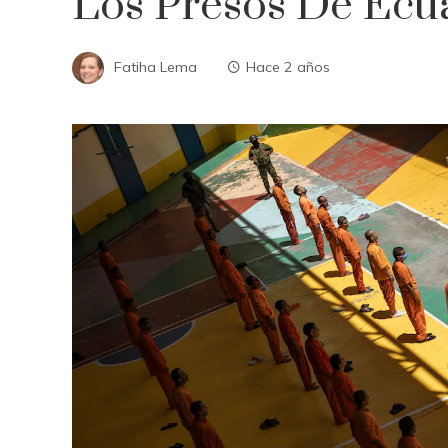
Los Presos De Ec
Fatiha Lema
Hace 2 años