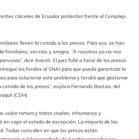
erentes cárceles de Ecuador protestan frente al Complejo
miliares lleven la comida a los presos. Para eso, se han
de familiares, vecinos y amigos. “A nosotros ya no nos
rsonas”, dice Araceli. El juez falló a favor de los presos
ntregue los fondos al SNAI para que pueda garantizar la
usa para solucionar este problema y tendrá que gestionar
a comida de los presos”, explica Fernando Bastias, del
aquil (CDH).
s sobre tortura y tratos crueles, inhumanos y
 en vigor el estado de excepción. La mayoría de las
al. Todas coinciden en que los presos están
 atención médica resultado de heridas causadas por