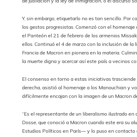
de jubilación y la ley de inmigración, o el discurso s
Y, sin embargo, etiquetarlo no es tan sencillo. Por c
los gestos progresistas. Comenzó con el homenaje a
el Panteón el 21 de febrero de los armenios Missa
ellos. Continuó el 4 de marzo con la inclusión de la 
Francia de Macron en pionera en la materia. Culmin
la muerte digna y acercar así este país a vecinos c
El consenso en torno a estas iniciativas trasciende 
derecha, asistió al homenaje a los Manouchian y votó
difícilmente encajan con la imagen de un Macron d
“Es el representante de un liberalismo ilustrado en 
Dosse, que conoció a Macron cuando este era su al
Estudios Políticos en París— y lo puso en contacto c