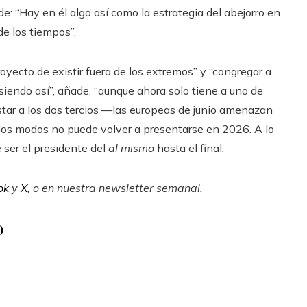
: “Hay en él algo así como la estrategia del abejorro en
de los tiempos”.
royecto de existir fuera de los extremos” y “congregar a
 siendo así”, añade, “aunque ahora solo tiene a uno de
star a los dos tercios —las europeas de junio amenazan
odos modos no puede volver a presentarse en 2026. A lo
 ser el presidente del
al mismo
hasta el final.
ok
y
X
, o en
nuestra newsletter semanal
.
o