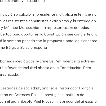
obre el orden y la autoridad.
onvicción o cálculo, el presidente multiplica este invierno
 los resistentes comunistas extranjeros y la entrada en
k y Mélinée Manouchian en representación de todos
libertad para abortar en la Constitución que convierte a la
ó la semana pasada con la propuesta para legislar sobre
omo Bélgica, Suiza o España.
barreras ideológicas: Marine Le Pen, líder de la extrema
 a favor de incluir el aborto en la Constitución. Pero
erechizado.
cuestiones de sociedad”, analiza el historiador François
umno en Sciences Po —el prestigioso Instituto de
on el gran filósofo Paul Ricoeur, inspirador del
al mismo