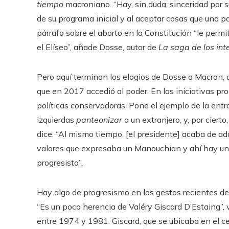
tiempo
macroniano. “Hay, sin duda, sinceridad por s
de su programa inicial y al aceptar cosas que una p
párrafo sobre el aborto en la Constitución “le perm
el Elíseo”, añade Dosse, autor de
La saga de los int
Pero aquí terminan los elogios de Dosse a Macron, 
que en 2017 accedió al poder. En las iniciativas pr
políticas conservadoras. Pone el ejemplo de la en
izquierdas
panteonizar
a un extranjero, y, por ciert
dice. “Al mismo tiempo, [el presidente] acaba de ad
valores que expresaba un Manouchian y ahí hay un
progresista”.
Hay algo de progresismo en los gestos recientes de
“Es un poco herencia de Valéry Giscard D’Estaing”, 
entre 1974 y 1981. Giscard, que se ubicaba en el c