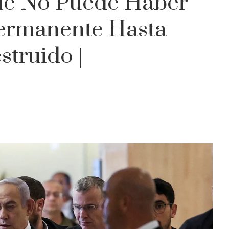
ue No Puede Haber
Permanente Hasta
truido |