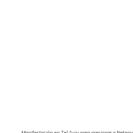
Manifestación en Tel Aviv para presionar a Netany