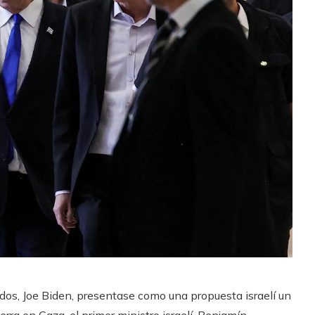
dos, Joe Biden, presentase como una propuesta israelí un
erra en Gaza, el primer ministro israelí, Benjamín