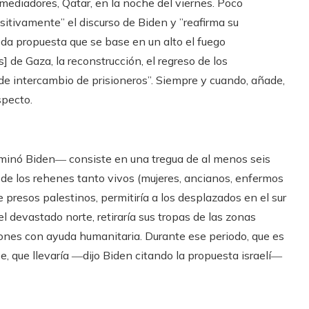
mediadores, Qatar, en la noche del viernes. Poco
itivamente” el discurso de Biden y ”reafirma su
oda propuesta que se base en un alto el fuego
s] de Gaza, la reconstrucción, el regreso de los
 de intercambio de prisioneros”. Siempre y cuando, añade,
specto.
ominó Biden― consiste en una tregua de al menos seis
de los rehenes tanto vivos (mujeres, ancianos, enfermos
e presos palestinos, permitiría a los desplazados en el sur
l devastado norte, retiraría sus tropas de las zonas
iones con ayuda humanitaria. Durante ese periodo, que es
e, que llevaría ―dijo Biden citando la propuesta israelí―