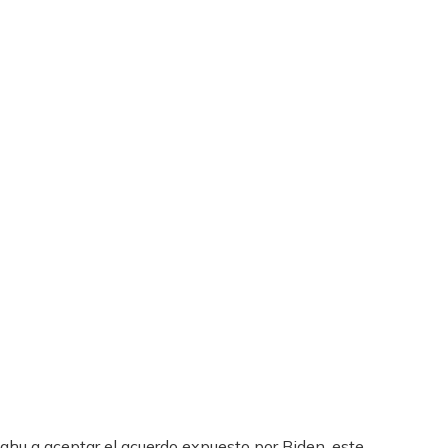
ahu a aceptar el acuerdo expuesto por Biden, este