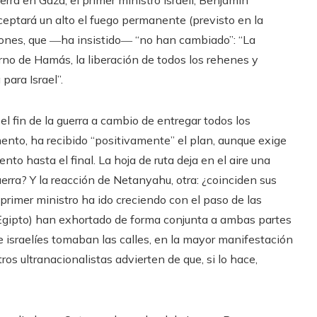
ptará un alto el fuego permanente (previsto en la
iones, que ―ha insistido― “no han cambiado”: “La
rno de Hamás, la liberación de todos los rehenes y
ara Israel”.
l fin de la guerra a cambio de entregar todos los
umento, ha recibido “positivamente” el plan, aunque exige
to hasta el final. La hoja de ruta deja en el aire una
uerra? Y la reacción de Netanyahu, otra: ¿coinciden sus
 primer ministro ha ido creciendo con el paso de las
 Egipto) han exhortado de forma conjunta a ambas partes
de israelíes tomaban las calles, en la mayor manifestación
tros ultranacionalistas advierten de que, si lo hace,