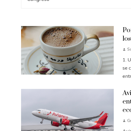
Po
lo
So
1. 
se c
entr
Av
en
ec
G