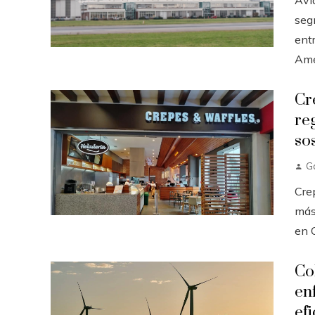
Avi
seg
ent
Amér
Cr
re
so
G
Cre
más 
en C
Co
en
efi