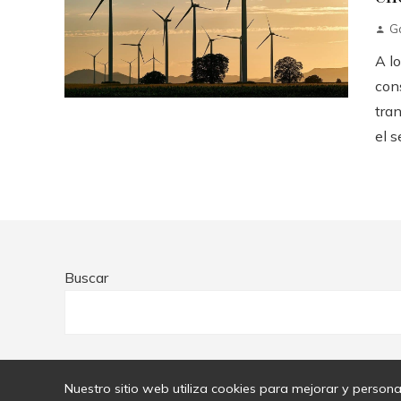
G
A lo
con
tran
el se
Buscar
Nuestro sitio web utiliza cookies para mejorar y personali