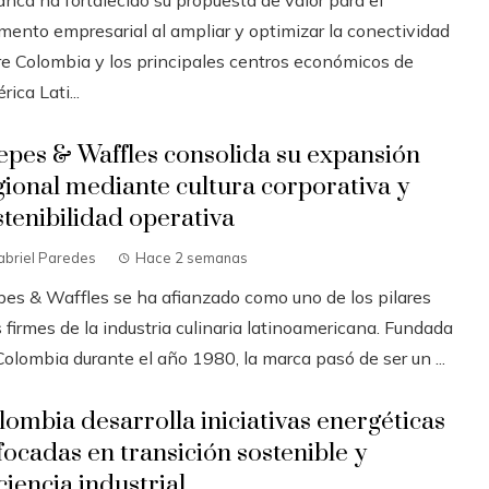
anca ha fortalecido su propuesta de valor para el
mento empresarial al ampliar y optimizar la conectividad
re Colombia y los principales centros económicos de
ica Lati...
epes & Waffles consolida su expansión
gional mediante cultura corporativa y
stenibilidad operativa
abriel Paredes
Hace 2 semanas
pes & Waffles se ha afianzado como uno de los pilares
firmes de la industria culinaria latinoamericana. Fundada
olombia durante el año 1980, la marca pasó de ser un ...
lombia desarrolla iniciativas energéticas
focadas en transición sostenible y
ciencia industrial