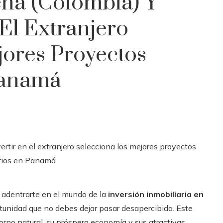
ena (Colombia) Y
 El Extranjero
jores Proyectos
Panamá
 adentrarte en el mundo de la
inversión inmobiliaria en
unidad que no debes dejar pasar desapercibida. Este
rno natural, su próspera economía y sus atractivas