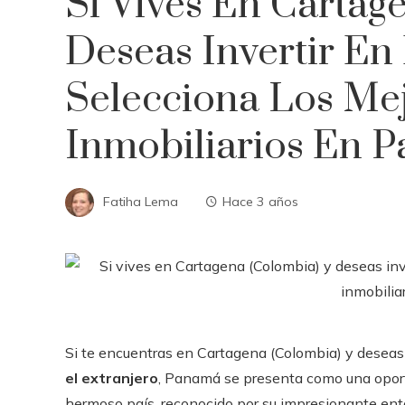
Si Vives En Cartag
Deseas Invertir En
Selecciona Los Me
Inmobiliarios En 
Fatiha Lema
Hace 3 años
Si te encuentras en Cartagena (Colombia) y deseas
el extranjero
, Panamá se presenta como una oport
hermoso país, reconocido por su impresionante ento