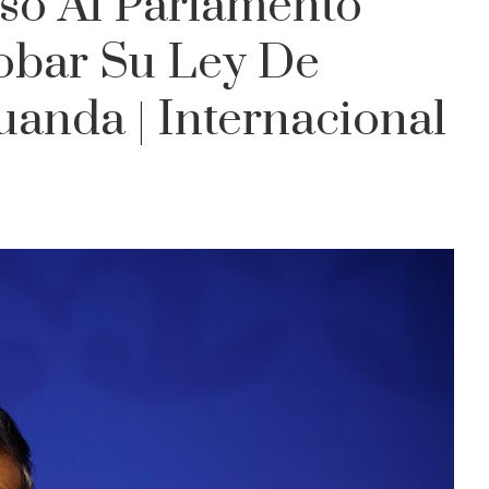
so Al Parlamento
robar Su Ley De
anda | Internacional