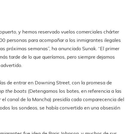
puerto, y hemos reservado vuelos comerciales chárter
0 personas para acompañar a los inmigrantes ilegales
 las próximas semanas”, ha anunciado Sunak. “El primer
más tarde de lo que queríamos, pero siempre dejamos
 advertido.
días de entrar en Downing Street, con la promesa de
op the boats
(Detengamos los botes, en referencia a las
 el canal de la Mancha) presidía cada comparecencia del
todos los sondeos, se había convertido en una obsesión
migrantes fue idea de Boris Johnson, y muchos de sus