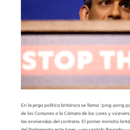
En la jerga política británica se llama “ping-pong 
de los Comunes a la Cámara de los Lores y viceversa
las enmiendas del contrario. El primer ministro brit
del Parlamento este lunes —en sentido figurado— y t