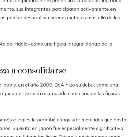
etras inspiradas en experiencias cotidianas, logrando
amente, sus integrantes participaron activamente en
as podían desarrollar carreras exitosas más allá de los
to del «ídolo» como una figura integral dentro de la
za a consolidarse
 k-pop y, en el año 2000, BoA hizo su debut como una
rápidamente sería reconocida como una de las figuras
onés e inglés le permitió conquistar mercados que hasta
eanos. Su éxito en Japón fue especialmente significativo,
reanas en liderar las listas Oricon y posicionarse como