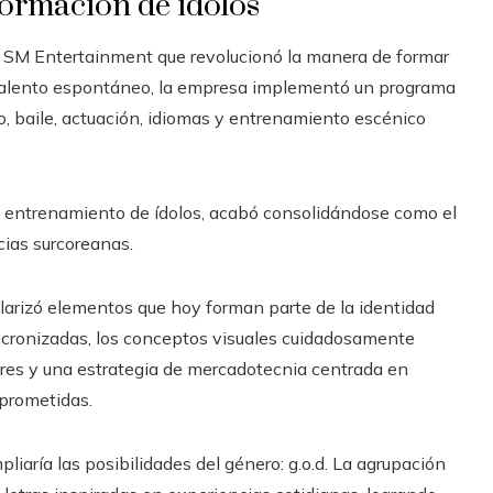
formación de ídolos
r SM Entertainment que revolucionó la manera de formar
 talento espontáneo, la empresa implementó un programa
o, baile, actuación, idiomas y entrenamiento escénico
l entrenamiento de ídolos, acabó consolidándose como el
ias surcoreanas.
larizó elementos que hoy forman parte de la identidad
ncronizadas, los conceptos visuales cuidadosamente
ores y una estrategia de mercadotecnia centrada en
prometidas.
liaría las posibilidades del género: g.o.d. La agrupación