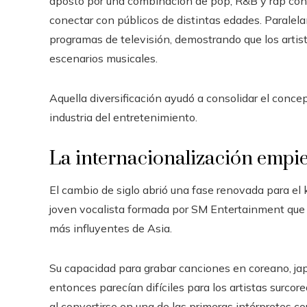
apostó por una combinación de pop, R&B y rap con l
conectar con públicos de distintas edades. Paralel
programas de televisión, demostrando que los artist
escenarios musicales.
Aquella diversificación ayudó a consolidar el concep
industria del entretenimiento.
La internacionalización empie
El cambio de siglo abrió una fase renovada para el
joven vocalista formada por SM Entertainment que 
más influyentes de Asia.
Su capacidad para grabar canciones en coreano, jap
entonces parecían difíciles para los artistas surcor
al convertirse en una de las primeras intérpretes co