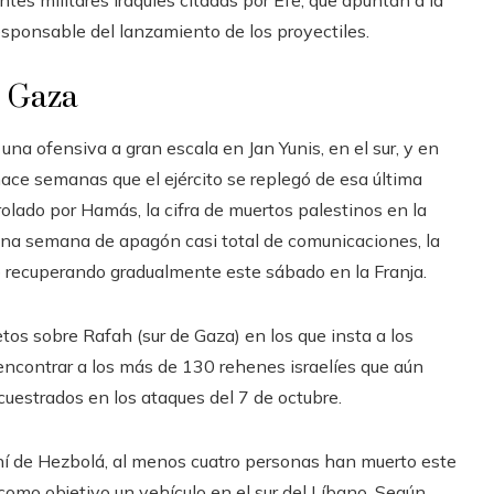
responsable del lanzamiento de los proyectiles.
e Gaza
 una ofensiva a gran escala en Jan Yunis, en el sur, y en
hace semanas que el ejército se replegó de esa última
olado por Hamás, la cifra de muertos palestinos en la
 una semana de apagón casi total de comunicaciones, la
do recuperando gradualmente este sábado en la Franja.
tos sobre Rafah (sur de Gaza) en los que insta a los
 encontrar a los más de 130 rehenes israelíes que aún
cuestrados en los ataques del 7 de octubre.
iraní de Hezbolá, al menos cuatro personas han muerto este
como objetivo un vehículo en el sur del Líbano. Según