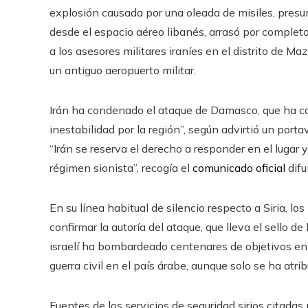
explosión causada por una oleada de misiles, pre
desde el espacio aéreo libanés, arrasó por completo
a los asesores militares iraníes en el distrito de Ma
un antiguo aeropuerto militar.
Irán ha condenado el ataque de Damasco, que ha ca
inestabilidad por la región”, según advirtió un port
“Irán se reserva el derecho a responder en el lugar
régimen sionista”, recogía el
comunicado oficial
difu
En su línea habitual de silencio respecto a Siria, l
confirmar la autoría del ataque, que lleva el sello de
israelí ha bombardeado centenares de objetivos en 
guerra civil en el país árabe, aunque solo se ha atr
Fuentes de los servicios de seguridad sirios citadas