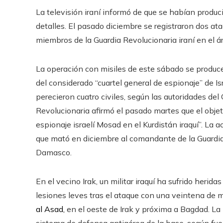
La televisión iraní informó de que se habían produci
detalles. El pasado diciembre se registraron dos ata
miembros de la Guardia Revolucionaria iraní en el 
La operación con misiles de este sábado se produce 
del considerado “cuartel general de espionaje” de Isra
perecieron cuatro civiles, según las autoridades del 
Revolucionaria afirmó el pasado martes que el objet
espionaje israelí Mosad en el Kurdistán iraquí”. La 
que mató en diciembre al comandante de la Guardi
Damasco.
En el vecino Irak, un militar iraquí ha sufrido heri
lesiones leves tras el ataque con una veintena de m
al Asad,
en el oeste de Irak y próxima a Bagdad. La 
sistema de defensa antiaérea de la base, según fuen