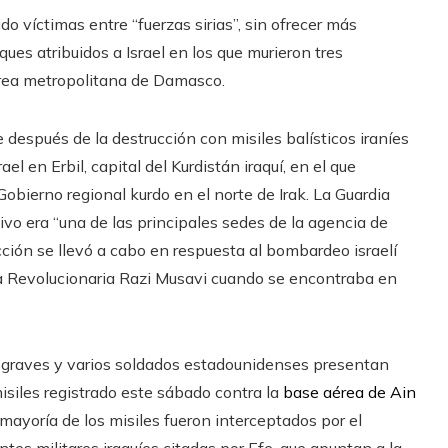
do víctimas entre “fuerzas sirias”, sin ofrecer más
ques atribuidos a Israel en los que murieron tres
área metropolitana de Damasco.
después de la destrucción con misiles balísticos iraníes
el en Erbil, capital del Kurdistán iraquí, en el que
Gobierno regional kurdo en el norte de Irak. La Guardia
ivo era “una de las principales sedes de la agencia de
acción se llevó a cabo en respuesta al bombardeo israelí
a Revolucionaria Razi Musavi cuando se encontraba en
das graves y varios soldados estadounidenses presentan
isiles registrado este sábado contra la
base aérea de Ain
mayoría de los misiles fueron interceptados por el
tes militares iraquíes citadas por Efe, que apuntan a la