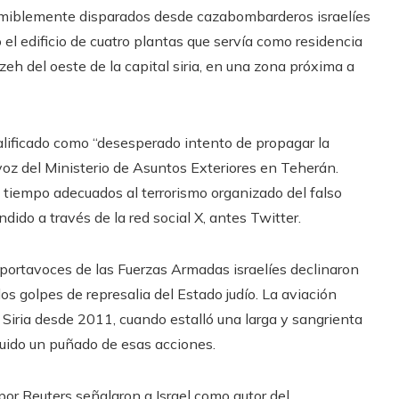
sumiblemente disparados desde cazabombarderos israelíes
 el edificio de cuatro plantas que servía como residencia
zzeh del oeste de la capital siria, en una zona próxima a
lificado como “desesperado intento de propagar la
avoz del Ministerio de Asuntos Exteriores en Teherán.
 y tiempo adecuados al terrorismo organizado del falso
ndido a través de la red social X, antes Twitter.
os portavoces de las Fuerzas Armadas israelíes declinaron
 los golpes de represalia del Estado judío. La aviación
Siria desde 2011, cuando estalló una larga y sangrienta
ibuido un puñado de esas acciones.
 por Reuters señalaron a Israel como autor del