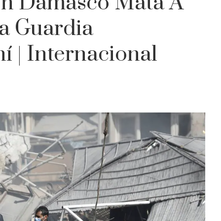
 En Damasco Mata A
a Guardia
í | Internacional