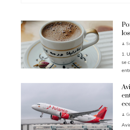
Po
lo
So
1. 
se c
entr
Av
en
ec
G
Avi