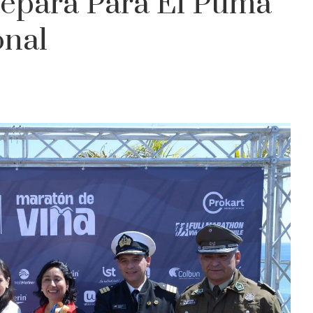
repara Para El Puma
onal