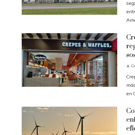
seg
ent
Amér
Cr
re
so
G
Cre
más 
en C
Co
en
efi