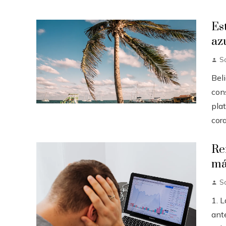
Es
az
So
Beli
con
pla
cora
Re
má
S
1. 
ante