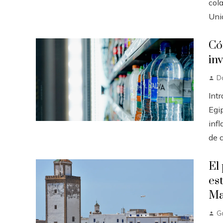
col
Unid
Có
in
Da
Intr
Egi
inf
de c
El
es
Ma
G