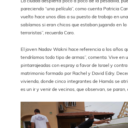
La ciudad despierta poco a poco de la pesadilla, pu
pareciendo “una película”, como cuenta Patricia Car
vuelto hace unos días a su puesto de trabajo en una
sabíamos si eran chicos que estaban jugando en la 
terroristas”, recuerda Caro.
El joven Nadav Wakni hace referencia a los años qu
tendríamos todo tipo de armas”, comenta. Vive en u
pintarrajeadas con espray a favor de Israel y contra 
matrimonio formado por Rachel y David Edry. Decena
vivienda, donde cinco integrantes de Hamás se atrin
es un ir y venir de vecinos, que observan, se paran