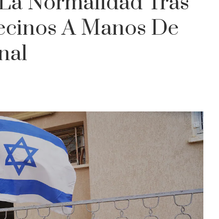
 La Normalidad Tras
ecinos A Manos De
nal