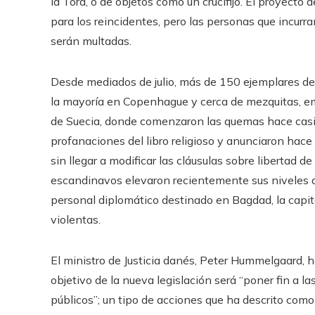
la Torá, o de objetos como un crucifijo. El proyect
para los reincidentes, pero las personas que incurr
serán multadas.
Desde mediados de julio, más de 150 ejemplares de
la mayoría en Copenhague y cerca de mezquitas, e
de Suecia, donde comenzaron las quemas hace casi
profanaciones del libro religioso y anunciaron hace
sin llegar a modificar las cláusulas sobre libertad
escandinavos elevaron recientemente sus niveles de 
personal diplomático destinado en Bagdad, la capita
violentas.
El ministro de Justicia danés, Peter Hummelgaard, h
objetivo de la nueva legislación será “poner fin a 
públicos”; un tipo de acciones que ha descrito com