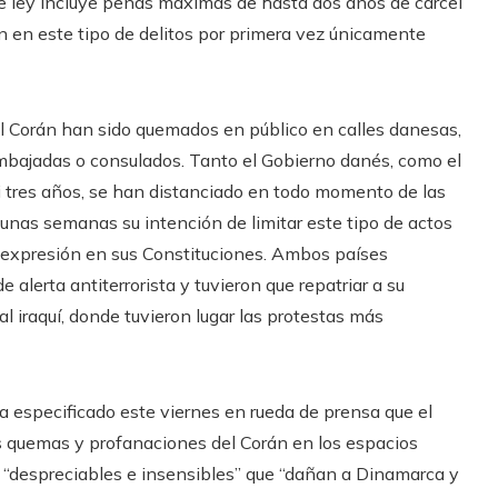
o de ley incluye penas máximas de hasta dos años de cárcel
an en este tipo de delitos por primera vez únicamente
l Corán han sido quemados en público en calles danesas,
mbajadas o consulados. Tanto el Gobierno danés, como el
 tres años, se han distanciado en todo momento de las
 unas semanas su intención de limitar este tipo de actos
 de expresión en sus Constituciones. Ambos países
alerta antiterrorista y tuvieron que repatriar a su
l iraquí, donde tuvieron lugar las protestas más
a especificado este viernes en rueda de prensa que el
las quemas y profanaciones del Corán en los espacios
o “despreciables e insensibles” que “dañan a Dinamarca y