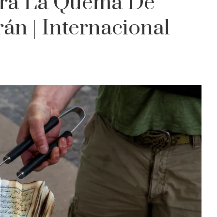
irá La Quema De
án | Internacional