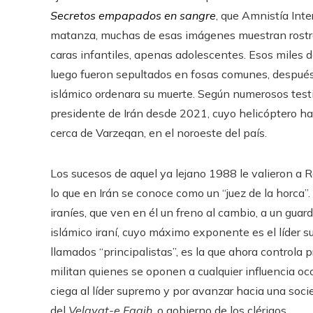
Secretos empapados en sangre
, que Amnistía Int
matanza, muchas de esas imágenes muestran rostro
caras infantiles, apenas adolescentes. Esos miles d
luego fueron sepultados en fosas comunes, después 
islámico ordenara su muerte. Según numerosos testi
presidente de Irán desde 2021, cuyo helicóptero 
cerca de Varzeqan, en el noroeste del país.
Los sucesos de aquel ya lejano 1988 le valieron a Ra
lo que en Irán se conoce como un “juez de la horca
iraníes, que ven en él un freno al cambio, a un guar
islámico iraní, cuyo máximo exponente es el líder su
llamados “principalistas”, es la que ahora controla 
militan quienes se oponen a cualquier influencia o
ciega al líder supremo y por avanzar hacia una socie
del
Velayat-e Faqih
, o gobierno de los clérigos.