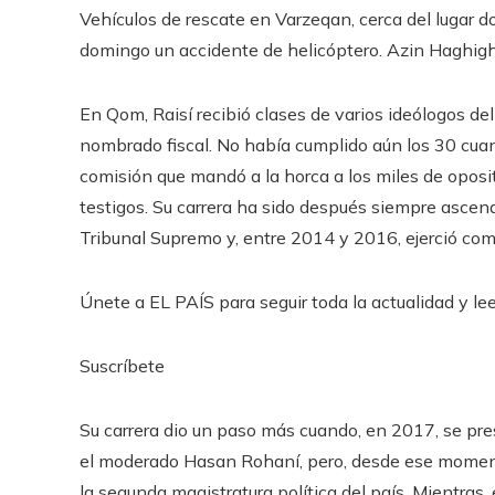
Vehículos de rescate en Varzeqan, cerca del lugar do
domingo un accidente de helicóptero.
Azin Haghigh
En Qom, Raisí recibió clases de varios ideólogos del
nombrado fiscal. No había cumplido aún los 30 cuan
comisión que mandó a la horca a los miles de opos
testigos. Su carrera ha sido después siempre ascen
Tribunal Supremo y, entre 2014 y 2016, ejerció como
Únete a EL PAÍS para seguir toda la actualidad y leer
Suscríbete
Su carrera dio un paso más cuando, en 2017, se pres
el moderado Hasan Rohaní, pero, desde ese momento
la segunda magistratura política del país. Mientras, 