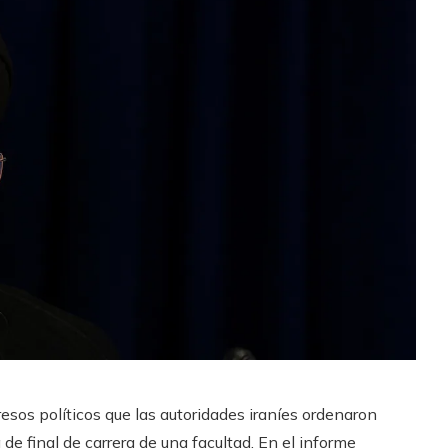
esos políticos que las autoridades iraníes ordenaron
 de final de carrera de una facultad. En el informe