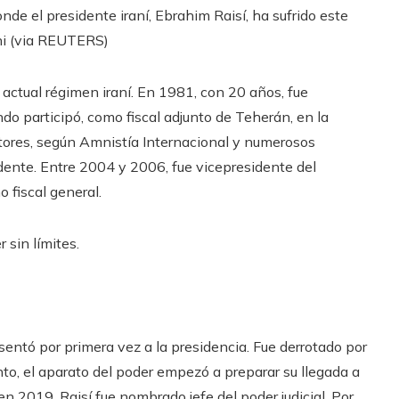
nde el presidente iraní, Ebrahim Raisí, ha sufrido este
i (via REUTERS)
 actual régimen iraní. En 1981, con 20 años, fue
do participó, como fiscal adjunto de Teherán, en la
itores, según Amnistía Internacional y numerosos
dente. Entre 2004 y 2006, fue vicepresidente del
 fiscal general.
 sin límites.
entó por primera vez a la presidencia. Fue derrotado por
, el aparato del poder empezó a preparar su llegada a
en 2019, Raisí fue nombrado jefe del poder judicial. Por