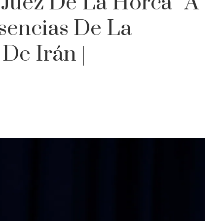
“juez De La Horca” A
sencias De La
De Irán |