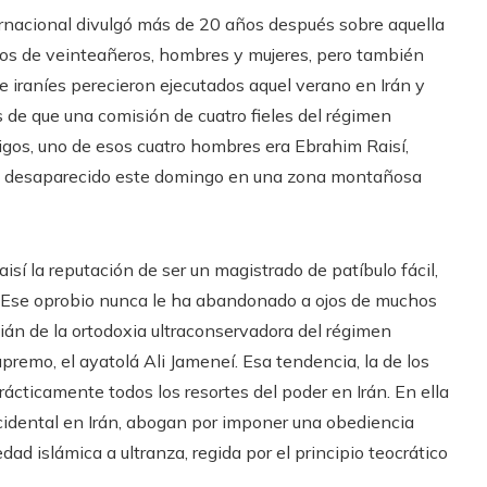
ernacional divulgó más de 20 años después sobre aquella
s de veinteañeros, hombres y mujeres, pero también
e iraníes perecieron ejecutados aquel verano en Irán y
de que una comisión de cuatro fieles del régimen
gos, uno de esos cuatro hombres era Ebrahim Raisí,
ha desaparecido este domingo en una zona montañosa
isí la reputación de ser un magistrado de patíbulo fácil,
”. Ese oprobio nunca le ha abandonado a ojos de muchos
dián de la ortodoxia ultraconservadora del régimen
premo, el ayatolá Ali Jameneí. Esa tendencia, la de los
prácticamente todos los resortes del poder en Irán. En ella
ccidental en Irán, abogan por imponer una obediencia
dad islámica a ultranza, regida por el principio teocrático