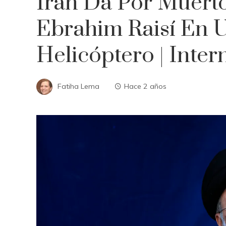
Irán Da Por Muerto
Ebrahim Raisí En 
Helicóptero | Inter
Fatiha Lema
Hace 2 años