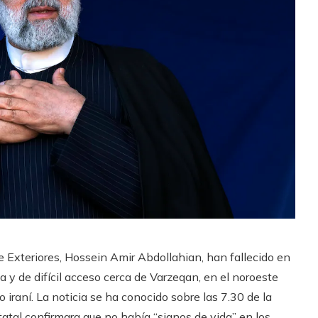
de Exteriores, Hossein Amir Abdollahian, han fallecido en
y de difícil acceso cerca de Varzeqan, en el noroeste
 iraní. La noticia se ha conocido sobre las 7.30 de la
tatal confirmara que no había “signos de vida” en los