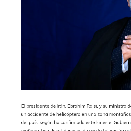
El presidente de Irán, Ebrahim Raisí, y su ministro 
un accidente de helicóptero en una zona montañosa 
del país, según ha confirmado este lunes el Gobierno
mañana, hora local, después de que la televisión es