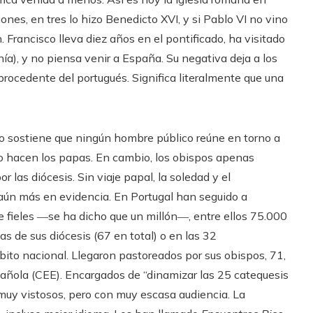
iones, en tres lo hizo Benedicto XVI, y si Pablo VI no vino
. Francisco lleva diez años en el pontificado, ha visitado
ía), y no piensa venir a España. Su negativa deja a los
ocedente del portugués. Significa literalmente que una
o sostiene que ningún hombre público reúne en torno a
Lo hacen los papas. En cambio, los obispos apenas
r las diócesis. Sin viaje papal, la soledad y el
n aún más en evidencia. En Portugal han seguido a
de fieles ―se ha dicho que un millón―, entre ellos 75.000
as de sus diócesis (67 en total) o en las 32
ito nacional. Llegaron pastoreados por sus obispos, 71,
ñola (CEE). Encargados de “dinamizar las 25 catequesis
muy vistosos, pero con muy escasa audiencia. La