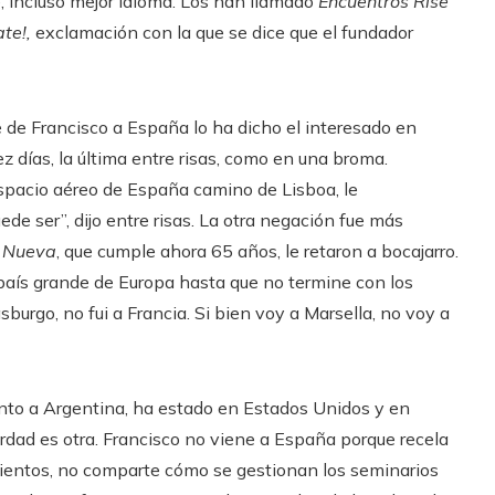
e, incluso mejor idioma. Los han llamado
Encuentros Rise
ate!,
exclamación con la que se dice que el fundador
 de Francisco a España lo ha dicho el interesado en
 días, la última entre risas, como en una broma.
spacio aéreo de España camino de Lisboa, le
de ser”, dijo entre risas. La otra negación fue más
 Nueva
, que cumple ahora 65 años, le retaron a bocajarro.
país grande de Europa hasta que no termine con los
burgo, no fui a Francia. Si bien voy a Marsella, no voy a
onto a Argentina, ha estado en Estados Unidos y en
erdad es otra. Francisco no viene a España porque recela
entos, no comparte cómo se gestionan los seminarios