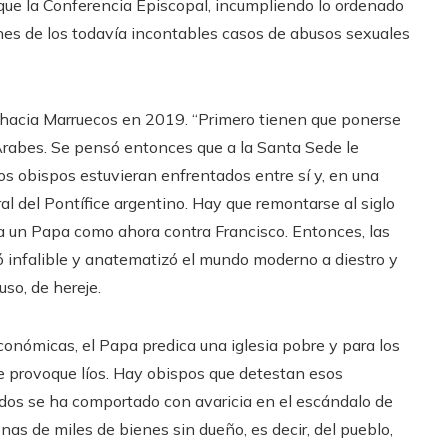
que la Conferencia Episcopal, incumpliendo lo ordenado
iones de los todavía incontables casos de abusos sexuales
o hacia Marruecos en 2019. “Primero tienen que ponerse
Árabes. Se pensó entonces que a la Santa Sede le
os obispos estuvieran enfrentados entre sí y, en una
ral del Pontífice argentino. Hay que remontarse al siglo
a un Papa como ahora contra Francisco. Entonces, las
 infalible y anatematizó el mundo moderno a diestro y
uso, de hereje.
nómicas, el Papa predica una iglesia pobre y para los
que provoque líos. Hay obispos que detestan esos
lados se ha comportado con avaricia en el escándalo de
nas de miles de bienes sin dueño, es decir, del pueblo,