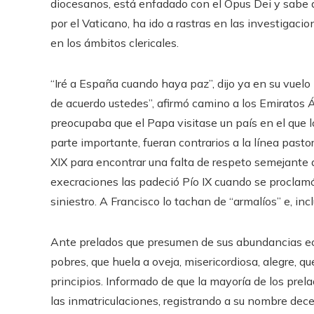
diocesanos, está enfadado con el Opus Dei y sabe 
por el Vaticano, ha ido a rastras en las investigac
en los ámbitos clericales.
“Iré a España cuando haya paz”, dijo ya en su vuel
de acuerdo ustedes”, afirmó camino a los Emiratos 
preocupaba que el Papa visitase un país en el que l
parte importante, fueran contrarios a la línea pasto
XIX para encontrar una falta de respeto semejante 
execraciones las padeció Pío IX cuando se proclamó
siniestro. A Francisco lo tachan de “armalíos” e, incl
Ante prelados que presumen de sus abundancias eco
pobres, que huela a oveja, misericordiosa, alegre, 
principios. Informado de que la mayoría de los pre
las inmatriculaciones, registrando a su nombre dece