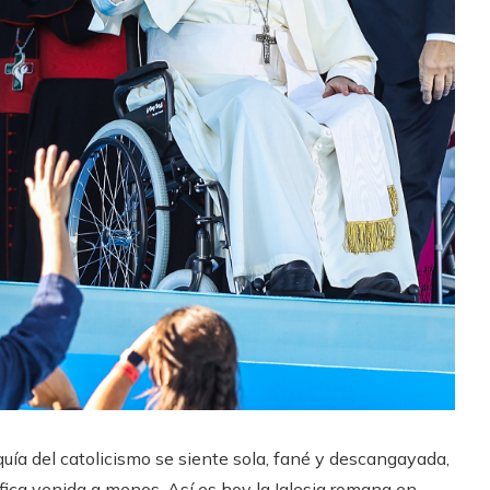
rquía del catolicismo se siente sola, fané y descangayada,
ifica venida a menos. Así es hoy la Iglesia romana en