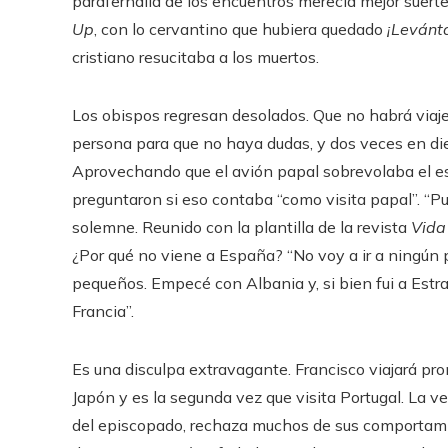
parafernalia de los encuentros merecía mejor suert
Up
, con lo cervantino que hubiera quedado
¡Levánt
cristiano resucitaba a los muertos.
Los obispos regresan desolados. Que no habrá viaje
persona para que no haya dudas, y dos veces en diez
Aprovechando que el avión papal sobrevolaba el e
preguntaron si eso contaba “como visita papal”. “Pue
solemne. Reunido con la plantilla de la revista
Vida
¿Por qué no viene a España? “No voy a ir a ningún 
pequeños. Empecé con Albania y, si bien fui a Estras
Francia”.
Es una disculpa extravagante. Francisco viajará pr
Japón y es la segunda vez que visita Portugal. La v
del episcopado, rechaza muchos de sus comportami