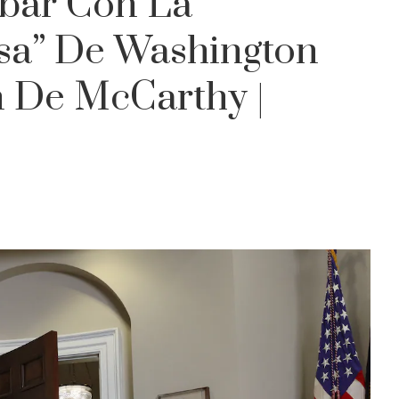
abar Con La
sa” De Washington
n De McCarthy |