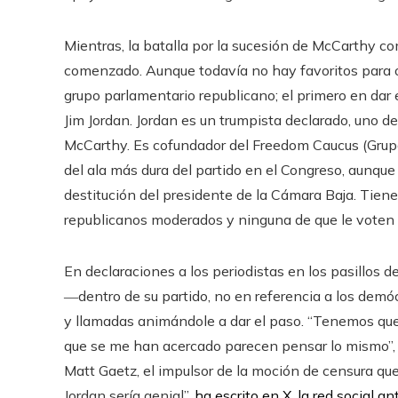
Mientras, la batalla por la sucesión de McCarthy 
comenzado. Aunque todavía no hay favoritos para o
grupo parlamentario republicano; el primero en dar 
Jim Jordan. Jordan es un trumpista declarado, uno d
McCarthy. Es cofundador del Freedom Caucus (Grupo
del ala más dura del partido en el Congreso, aunque 
destitución del presidente de la Cámara Baja. Tiene
republicanos moderados y ninguna de que le voten 
En declaraciones a los periodistas en los pasillos 
―dentro de su partido, no en referencia a los dem
y llamadas animándole a dar el paso. “Tenemos que 
que se me han acercado parecen pensar lo mismo”, 
Matt Gaetz, el impulsor de la moción de censura qu
Jordan sería genial”,
ha escrito en X, la red social 