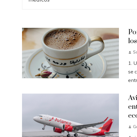
Po
lo
So
1. 
se c
entr
Av
en
ec
G