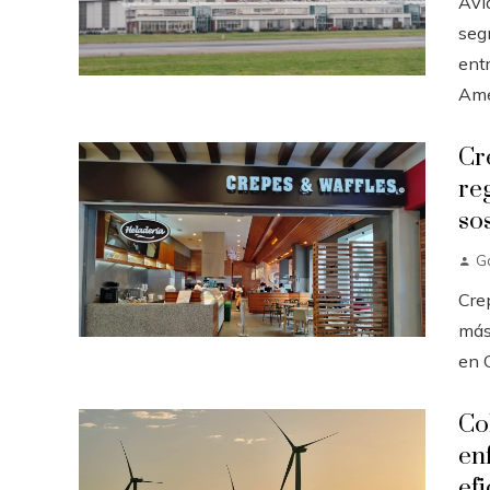
Avi
seg
ent
Amér
Cr
re
so
G
Cre
más 
en C
Co
en
efi