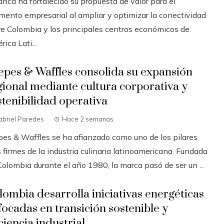
anca ha fortalecido su propuesta de valor para el
mento empresarial al ampliar y optimizar la conectividad
re Colombia y los principales centros económicos de
ica Lati...
epes & Waffles consolida su expansión
gional mediante cultura corporativa y
stenibilidad operativa
abriel Paredes
Hace 2 semanas
pes & Waffles se ha afianzado como uno de los pilares
firmes de la industria culinaria latinoamericana. Fundada
olombia durante el año 1980, la marca pasó de ser un ...
lombia desarrolla iniciativas energéticas
focadas en transición sostenible y
ciencia industrial