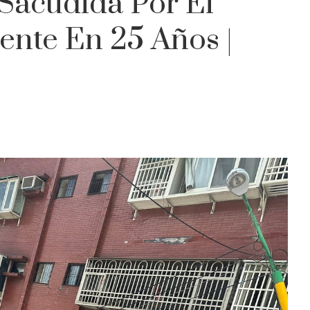
 Sacudida Por El
ente En 25 Años |