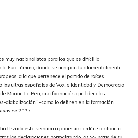
s muy nacionalistas para los que es difícil la
 en la Eurocámara, donde se agrupan fundamentalmente
ropeos, a la que pertenece el partido de raíces
o los ultras españoles de Vox; e Identidad y Democracia
de Marine Le Pen, una formación que lidera las
es-diabolización” –como lo definen en la formación
cesas de 2027.
a ha llevado esta semana a poner un cordón sanitario a
–tras las declaraciones normalizando las SS nazis de su