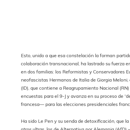
Esto, unido a que esa constelación la forman partido
colaboración transnacional, ha lastrado su fuerza
en dos familias: los Reformistas y Conservadores Eu
neofascistas Hermanos de Italia de Giorgia Meloni, 
(ID), que contiene a Reagrupamiento Nacional (RN) 
encuestas para el 9-J y avanza en su proceso de “d
francesa— para las elecciones presidenciales fran
Ha sido Le Pen y su senda de detoxificación, que l
otros ultras, los de Alternativa por Alemania (AfD) 