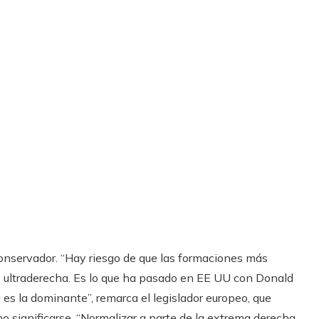
conservador. “Hay riesgo de que las formaciones más
e ultraderecha. Es lo que ha pasado en EE UU con Donald
 es la dominante”, remarca el legislador europeo, que
 no significarse. “Normalizar a parte de la extrema derecha