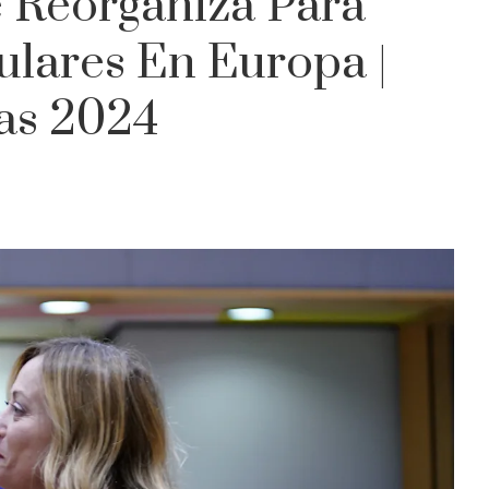
e Reorganiza Para
lares En Europa |
as 2024