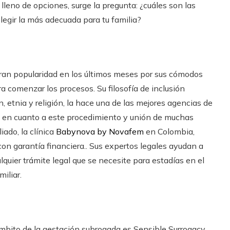
lleno de opciones, surge la pregunta: ¿cuáles son las
gir la más adecuada para tu familia?
ran popularidad en los últimos meses por sus cómodos
a comenzar los procesos. Su filosofía de inclusión
n, etnia y religión, la hace una de las mejores agencias de
 en cuanto a este procedimiento y unión de muchas
ado, la clínica
Babynova by Novafem
en Colombia,
on garantía financiera.. Sus expertos legales ayudan a
lquier trámite legal que se necesite para estadías en el
miliar.
ámbito de la gestación subrogada es Sensible Surrogacy.