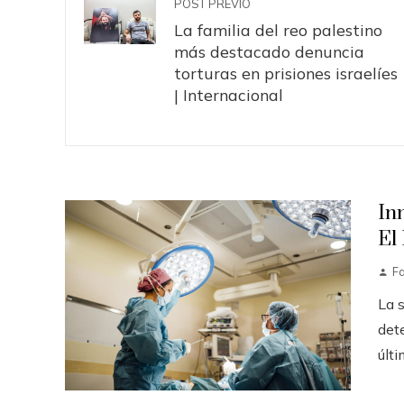
POST PREVIO
La familia del reo palestino
más destacado denuncia
torturas en prisiones israelíes
| Internacional
In
El
F
La 
det
últi