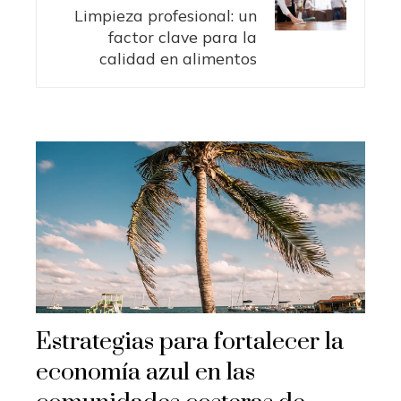
Limpieza profesional: un
factor clave para la
calidad en alimentos
Estrategias para fortalecer la
economía azul en las