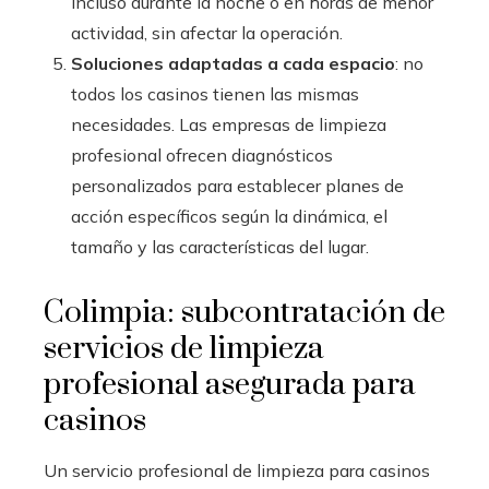
incluso durante la noche o en horas de menor
actividad, sin afectar la operación.
Soluciones adaptadas a cada espacio
: no
todos los casinos tienen las mismas
necesidades. Las empresas de limpieza
profesional ofrecen diagnósticos
personalizados para establecer planes de
acción específicos según la dinámica, el
tamaño y las características del lugar.
Colimpia: subcontratación de
servicios de limpieza
profesional asegurada para
casinos
Un servicio profesional de limpieza para casinos