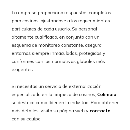
La empresa proporciona respuestas completas
para casinos, ajustándose a los requerimientos
particulares de cada usuario. Su personal
altamente cualificado, en conjunto con un
esquema de monitoreo constante, asegura
entornos siempre inmaculados, protegidos y
conformes con las normativas globales más
exigentes.
Si necesitas un servicio de externalización
especializado en la limpieza de casinos,
Colimpia
se destaca como líder en la industria. Para obtener
más detalles, visita su página web y
contacta
con su equipo.