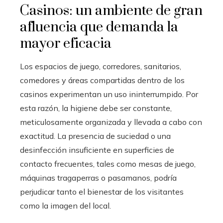
Casinos: un ambiente de gran
afluencia que demanda la
mayor eficacia
Los espacios de juego, corredores, sanitarios,
comedores y áreas compartidas dentro de los
casinos experimentan un uso ininterrumpido. Por
esta razón, la higiene debe ser constante,
meticulosamente organizada y llevada a cabo con
exactitud. La presencia de suciedad o una
desinfección insuficiente en superficies de
contacto frecuentes, tales como mesas de juego,
máquinas tragaperras o pasamanos, podría
perjudicar tanto el bienestar de los visitantes
como la imagen del local.