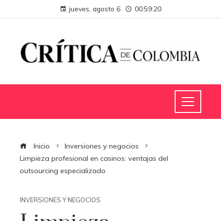
jueves, agosto 6
00:59:21
Inicio
Inversiones y negocios
Limpieza profesional en casinos: ventajas del
outsourcing especializado
INVERSIONES Y NEGOCIOS