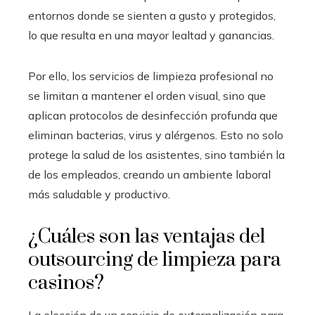
entornos donde se sienten a gusto y protegidos,
lo que resulta en una mayor lealtad y ganancias.
Por ello, los servicios de limpieza profesional no
se limitan a mantener el orden visual, sino que
aplican protocolos de desinfección profunda que
eliminan bacterias, virus y alérgenos. Esto no solo
protege la salud de los asistentes, sino también la
de los empleados, creando un ambiente laboral
más saludable y productivo.
¿Cuáles son las ventajas del
outsourcing de limpieza para
casinos?