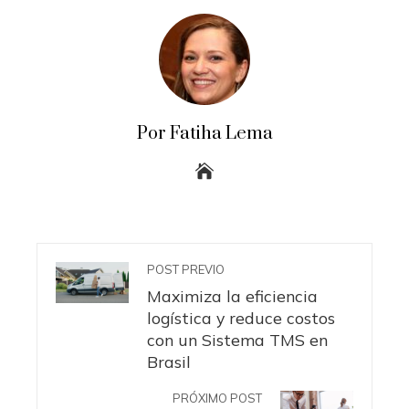
Por Fatiha Lema
POST PREVIO
Maximiza la eficiencia
logística y reduce costos
con un Sistema TMS en
Brasil
PRÓXIMO POST