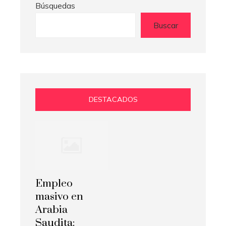
Búsquedas
Buscar
DESTACADOS
Empleo
masivo en
Arabia
Saudita: