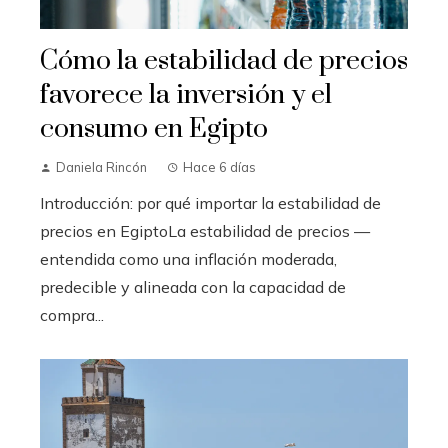
Cómo la estabilidad de precios
favorece la inversión y el
consumo en Egipto
Daniela Rincón
Hace 6 días
Introducción: por qué importar la estabilidad de
precios en EgiptoLa estabilidad de precios —
entendida como una inflación moderada,
predecible y alineada con la capacidad de
compra...