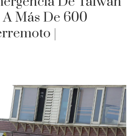
mergencia De Taiwán
r A Más De 600
erremoto |