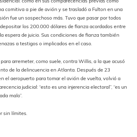
presidencial: como en sus comparecencias previas como
na comitiva a pie de avión y se trasladó a Fulton en una
risión fue un sospechoso más. Tuvo que pasar por todos
 depositar los 200.000 dólares de fianza acordados entre
 la espera de juicio. Sus condiciones de fianza también
enazas a testigos o implicados en el caso.
 para arremeter, como suele, contra Willis, a la que acusó
ento de la delincuencia en Atlanta. Después de 23
 en el aeropuerto para tomar el avión de vuelta, volvió a
ecencia judicial: “esto es una injerencia electoral”, “es un
ada malo”.
 sin límites.