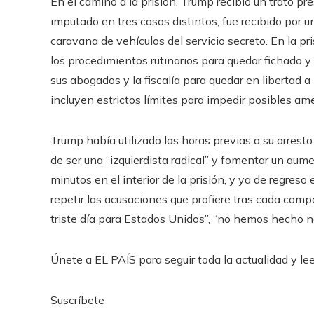
En el camino a la prisión, Trump recibió un trato 
imputado en tres casos distintos, fue recibido por u
caravana de vehículos del servicio secreto. En la p
los procedimientos rutinarios para quedar fichado y
sus abogados y la fiscalía para quedar en libertad a
incluyen estrictos límites para impedir posibles am
Trump había utilizado las horas previas a su arresto
de ser una “izquierdista radical” y fomentar un aum
minutos en el interior de la prisión, y ya de regreso
repetir las acusaciones que profiere tras cada compar
triste día para Estados Unidos”, “no hemos hecho n
Únete a EL PAÍS para seguir toda la actualidad y leer
Suscríbete