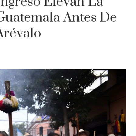
ongreso Elevan La
Guatemala Antes De
Arévalo