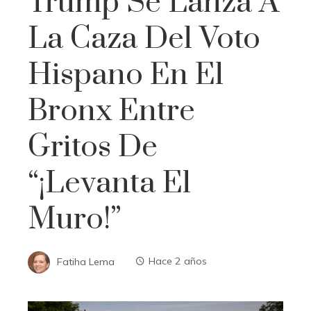
Trump Se Lanza A
La Caza Del Voto
Hispano En El
Bronx Entre
Gritos De
“¡levanta El
Muro!”
Fatiha Lema
Hace 2 años