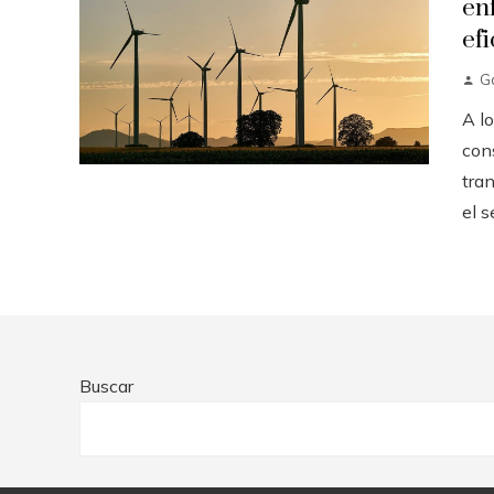
en
efi
G
A lo
con
tran
el se
Buscar