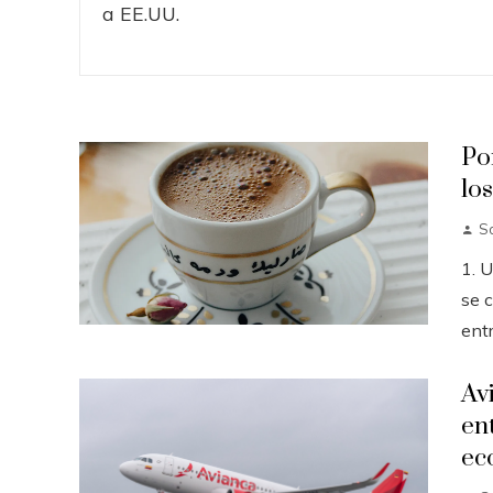
Po
lo
So
1. 
se c
entr
Av
en
ec