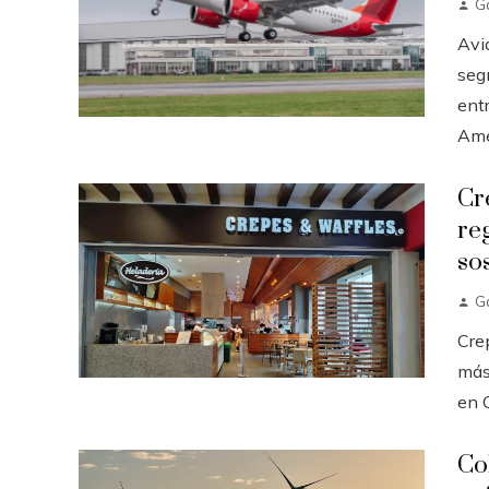
G
Avi
seg
ent
Amér
Cr
re
so
G
Cre
más 
en C
Co