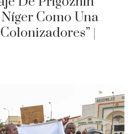
je De Prigozhin
e Níger Como Una
Colonizadores” |