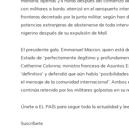
mañana, apenas 24 horas después del comienzo del
con militares a bordo, aterrizó en el aeropuerto int
fronteras decretado por la junta militar, según han 
potencias extranjeras de abstenerse de toda interve
nigerino después de su expulsión de Malí.
El presidente galo, Emmanuel Macron, quien está de
Estado de “perfectamente ilegítimo y profundamente
Catherine Colonna, ministra francesa de Asuntos Ex
“definitivo” y defendió que aún había “posibilidade
el mensaje de la comunidad internacional”. Ambos e
continúa retenido por los militares golpistas en su 
Únete a EL PAÍS para seguir toda la actualidad y leer
Suscríbete