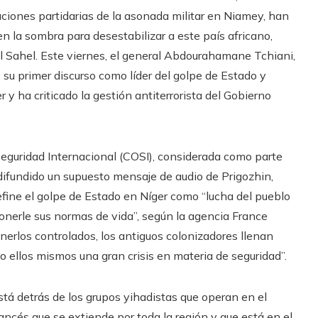
aciones partidarias de la asonada militar en Niamey, han
 la sombra para desestabilizar a este país africano,
el Sahel. Este viernes, el general Abdourahamane Tchiani,
 su primer discurso como líder del golpe de Estado y
 y ha criticado la gestión antiterrorista del Gobierno
Seguridad Internacional (COSI), considerada como parte
difundido un supuesto mensaje de audio de Prigozhin,
define el golpe de Estado en Níger como “lucha del pueblo
ponerle sus normas de vida”, según la agencia France
tenerlos controlados, los antiguos colonizadores llenan
o ellos mismos una gran crisis en materia de seguridad”.
está detrás de los grupos yihadistas que operan en el
ancés que se extiende por toda la región y que está en el