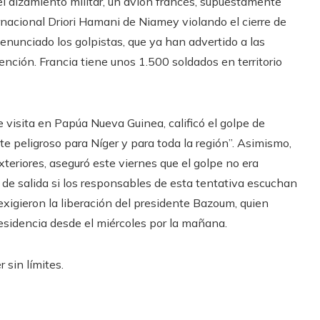
 alzamiento militar, un avión francés, supuestamente
ernacional Driori Hamani de Niamey violando el cierre de
denunciado los golpistas, que ya han advertido a las
nción. Francia tiene unos 1.500 soldados en territorio
 visita en Papúa Nueva Guinea, calificó el golpe de
 peligroso para Níger y para toda la región”. Asimismo,
teriores, aseguró este viernes que el golpe no era
s de salida si los responsables de esta tentativa escuchan
xigieron la liberación del presidente Bazoum, quien
residencia desde el miércoles por la mañana.
 sin límites.