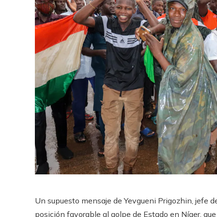
Un supuesto mensaje de Yevgueni Prigozhin, jefe de
posición favorable al golpe de Estado en Níger, que 